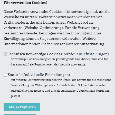
Wir verwenden Cookies!
Seite versenden
Diese Webseite verwendet Cookies, die notwendig sind, um die
Webseite zu nutzen. Weiterhin verwenden wir Dienste von
Vielen Dank, dass Sie die Inhalte unserer Homepage
Drittanbietern, die uns helfen, unser Webangebot zu
weiterempfehlen.
verbessern (Website-Optimierung). Für die Verwendung
bestimmter Dienste, benötigen wir Ihre Einwilligung. Ihre
Anmerkung: Ihre E-Mail-Adresse wird benötigt um die
Einwilligung können Sie jederzeit widerrufen. Weitere
Personen, denen Sie die Seite weiterempfehlen, zu
Informationen finden Sie in unserer Datenschutzerklärung.
informieren, von wem die Empfehlung kommt, und dass es
kein Spam ist.
Technisch notwendige Cookies (
Individuelle Einstellungen
)
Notwendige Cookies ermöglichen grundlegende Funktionen und sind für
Das mit * gekennzeichnete Feld ist ein Pflichtfeld.
das einwandfreie Funktionieren der Website notwendig.
Eigene E-Mail-Adresse
*
Statistik (
Individuelle Einstellungen
)
Zur Website-Optimierung erheben wir Daten, die bereits für die technische
Bereitstellung des Webangebots erforderlich sind. Solche Daten werden
Eigener Name
*
ausschließlich aggregiert und uns als statistische Übersicht zur Verfügung
gestellt.
Senden an
*