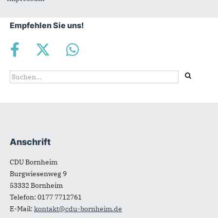
Empfehlen Sie uns!
Suchformular
Suche
Anschrift
Fußbereich
CDU Bornheim
Burgwiesenweg 9
53332
Bornheim
Telefon:
0177 7712761
E-Mail:
kontakt@cdu-bornheim.de