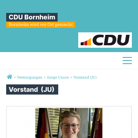
CDU Bornheim
Bornheim wird vor Ort gemacht
Toggl
Sie sind hier
»
Vereinigungen
»
Junge Union
»
Vorstand (JU)
Vorstand
(JU)