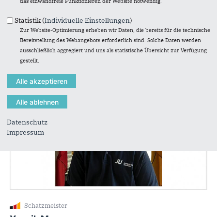
das einwandfreie Funktionieren der Website notwendig.
Statistik (
Individuelle Einstellungen
)
Zur Website-Optimierung erheben wir Daten, die bereits für die technische
Stellvertretender Vorsitzender
Bereitstellung des Webangebots erforderlich sind. Solche Daten werden
Maximilian Görg
ausschließlich aggregiert und uns als statistische Übersicht zur Verfügung
gestellt.
Datenschutz
Impressum
Schatzmeister