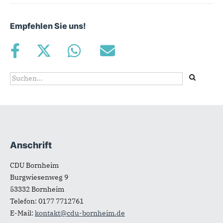
Empfehlen Sie uns!
Suchformular
Suche
Anschrift
Fußbereich
CDU Bornheim
Burgwiesenweg 9
53332
Bornheim
Telefon:
0177 7712761
E-Mail:
kontakt@cdu-bornheim.de