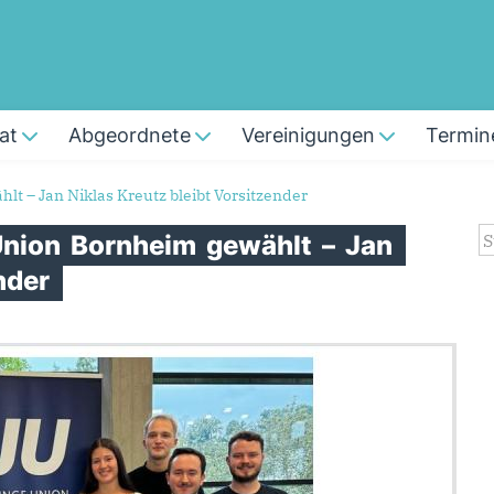
at
Abgeordnete
Vereinigungen
Termin
t – Jan Niklas Kreutz bleibt Vorsitzender
S
Union
Bornheim
gewählt
–
Jan
nder