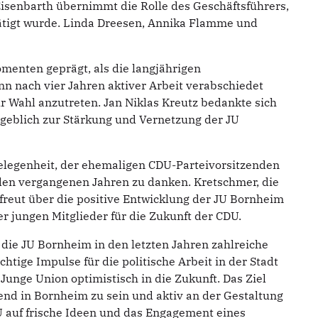
 Eisenbarth übernimmt die Rolle des Geschäftsführers,
ätigt wurde. Linda Dreesen, Annika Flamme und
enten geprägt, als die langjährigen
n nach vier Jahren aktiver Arbeit verabschiedet
ur Wahl anzutreten. Jan Niklas Kreutz bedankte sich
geblich zur Stärkung und Vernetzung der JU
elegenheit, der ehemaligen CDU-Parteivorsitzenden
 den vergangenen Jahren zu danken. Kretschmer, die
rfreut über die positive Entwicklung der JU Bornheim
 jungen Mitglieder für die Zukunft der CDU.
 die JU Bornheim in den letzten Jahren zahlreiche
htige Impulse für die politische Arbeit in der Stadt
Junge Union optimistisch in die Zukunft. Das Ziel
gend in Bornheim zu sein und aktiv an der Gestaltung
U auf frische Ideen und das Engagement eines