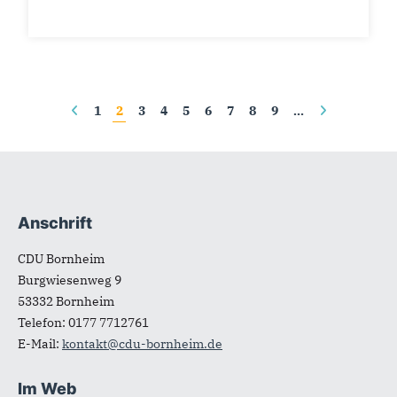
Seiten
1
2
3
4
5
6
7
8
9
…
Anschrift
Fußbereich
CDU Bornheim
Burgwiesenweg 9
53332
Bornheim
Telefon:
0177 7712761
E-Mail:
kontakt@cdu-bornheim.de
Im Web