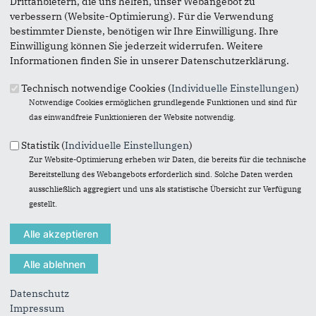
Drittanbietern, die uns helfen, unser Webangebot zu
verbessern (Website-Optimierung). Für die Verwendung
bestimmter Dienste, benötigen wir Ihre Einwilligung. Ihre
Einwilligung können Sie jederzeit widerrufen. Weitere
Informationen finden Sie in unserer Datenschutzerklärung.
01.04.2026
Sanierung des Hallenfreizeitbad
Technisch notwendige Cookies (
Individuelle Einstellungen
)
Bornheim möglich
Notwendige Cookies ermöglichen grundlegende Funktionen und sind für
das einwandfreie Funktionieren der Website notwendig.
Eine Sanierung des HallenFreizeitBad Bornheim
ist möglich und wird nun aktiv angegangen.
Statistik (
Individuelle Einstellungen
)
Zur Website-Optimierung erheben wir Daten, die bereits für die technische
Bekanntermaßen ist das HallenFreizeitBad
Bereitstellung des Webangebots erforderlich sind. Solche Daten werden
Bornheim...
ausschließlich aggregiert und uns als statistische Übersicht zur Verfügung
gestellt.
Datenschutz
Impressum