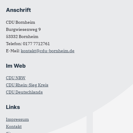
Anschrift
Fußbereich
CDU Bornheim
Burgwiesenweg 9
53332
Bornheim
Telefon:
0177 7712761
E-Mail:
kontakt@cdu-bornheim.de
Im Web
CDU NRW
CDU Rhein-Sieg Kreis
CDU Deutschlands
Links
Impressum
Kontakt