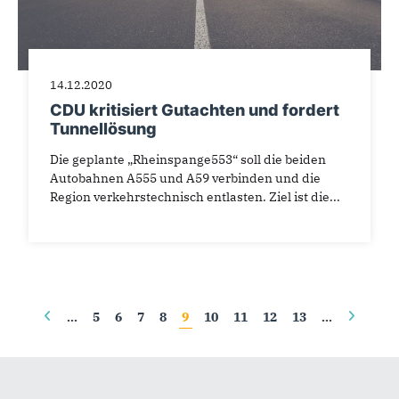
14.12.2020
CDU kritisiert Gutachten und fordert
Tunnellösung
Die geplante „Rheinspange553“ soll die beiden
Autobahnen A555 und A59 verbinden und die
Region verkehrstechnisch entlasten. Ziel ist die...
Seiten
…
5
6
7
8
9
10
11
12
13
…