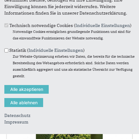
bestimmter Dienste, benötigen wir Ihre Einwilligung. Ihre
Einwilligung können Sie jederzeit widerrufen. Weitere
Informationen finden Sie in unserer Datenschutzerklärung.
Technisch notwendige Cookies (
Individuelle Einstellungen
)
04.05.2021
Notwendige Cookies ermöglichen grundlegende Funktionen und sind für
Vier Fraktionen prägen
das einwandfreie Funktionieren der Website notwendig.
zukunftsweisenden Haushalt für
Bornheim Verantwortung für
Statistik (
Individuelle Einstellungen
)
Bornheim - Konsens bei
Zur Website-Optimierung erheben wir Daten, die bereits für die technische
zukunftsweisenden Themen
Bereitstellung des Webangebots erforderlich sind. Solche Daten werden
ausschließlich aggregiert und uns als statistische Übersicht zur Verfügung
Gemeine Pressemitteilung der Fraktionen CDU,
gestellt.
B‘90/Grüne, SPD, UWG
(Reihenfolge der Fraktionen nach Größe)
Datenschutz
Impressum